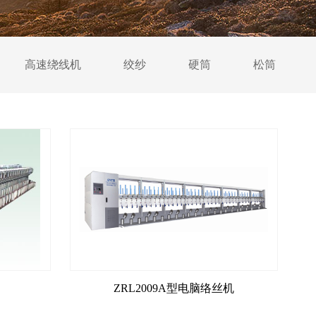
高速绕线机
绞纱
硬筒
松筒
ZRL2009A型电脑络丝机