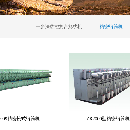
一步法数控复合捻线机
精密络筒机
S2009精密松式络筒机
ZR2006型精密络筒机