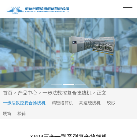
首页
关于我们
产品中心
公司简介
企业荣誉
一步法数控复合捻线机
精密络筒机
高速绕线机
1
2
3
首页
>
产品中心
>
一步法数控复合捻线机
> 正文
绞纱
一步法数控复合捻线机
精密络筒机
高速绕线机
绞纱
硬筒
松筒
硬筒
松筒
ZR98三合一型系列复合捻线机